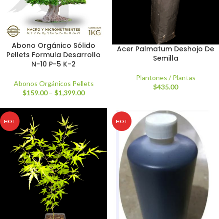
Abono Orgánico Sólido
Acer Palmatum Deshojo De
Pellets Formula Desarrollo
Semilla
N-10 P-5 K-2
Plantones / Plantas
Abonos Orgánicos Pellets
$
435.00
$
159.00
–
$
1,399.00
HOT
HOT