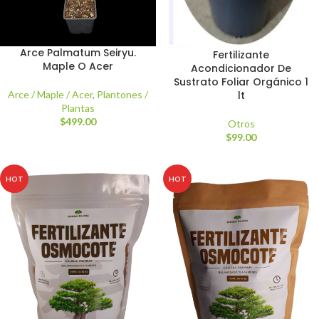
Arce Palmatum Seiryu.
Fertilizante
Maple O Acer
Acondicionador De
Sustrato Foliar Orgánico 1
lt
Arce / Maple / Acer
,
Plantones /
Plantas
$
499.00
Otros
$
99.00
HOT
HOT