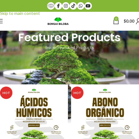
Skip to navigation
Skip to main content
0
$
0.00
Featured Products
Inicio
Featured Products
[vc_row][vc_column][woodmart_title style=”bordered” color=”primary”
title=”
FEATURED PRODUCTS
” subtitle=”WOOCOMMERCE”
after_title=”Products marked as featured in admin panel”
css=”.vc_custom_1474541761404{margin-bottom: 50px !important;}”]
HOT
HOT