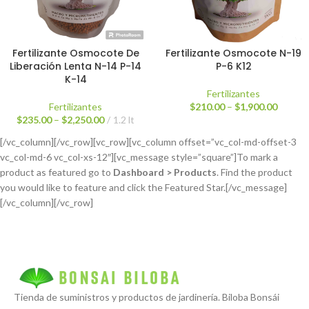
Fertilizante Osmocote De
Fertilizante Osmocote N-19
Liberación Lenta N-14 P-14
P-6 K12
K-14
Fertilizantes
Fertilizantes
$
210.00
–
$
1,900.00
$
235.00
–
$
2,250.00
1.2 lt
[/vc_column][/vc_row][vc_row][vc_column offset=”vc_col-md-offset-3
vc_col-md-6 vc_col-xs-12″][vc_message style=”square”]To mark a
product as featured go to
Dashboard > Products
. Find the product
you would like to feature and click the Featured Star.[/vc_message]
[/vc_column][/vc_row]
Tienda de suministros y productos de jardinería. Biloba Bonsái