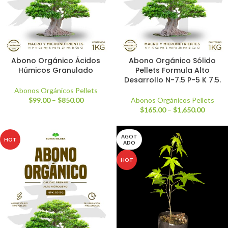
Abono Orgánico Ácidos
Abono Orgánico Sólido
Húmicos Granulado
Pellets Formula Alto
Desarrollo N-7.5 P-5 K 7.5.
Abonos Orgánicos Pellets
$
99.00
–
$
850.00
Abonos Orgánicos Pellets
$
165.00
–
$
1,650.00
AGOT
HOT
ADO
HOT