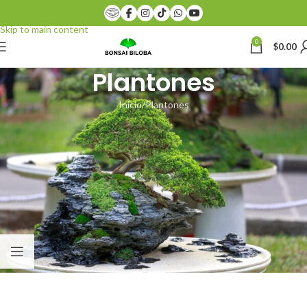
Skip to navigation
Skip to main content
0
$
0.00
Plantones
Inicio
Plantones
Plantones cultivos de semillas, injerto o acodos. Se cultivan con buenas
prácticas y excelente cuidado. Toma en cuenta que las fotos, son
recientes pero el crecimiento sigue. Sí tienes alguna duda. Puedes pedir
una foto para ver el estado actual. Envíos solo días laborales lunes. Así
envío del inició de semana nos aseguramos de que llegué con bien y no
se resguarde día. Puede ser envió nacional económico como exprés.