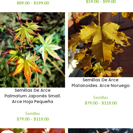
$
59.00
–
$
99.00
$
89.00
–
$
199.00
Semillas De Arce
Platanoides. Arce Noruego
Semillas De Arce
Palmatum Japonés Small.
Semillas
Arce Hoja Pequeña
$
79.00
–
$
119.00
Semillas
$
79.00
–
$
119.00