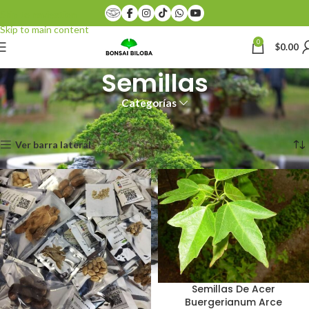
Skip to navigation
Skip to main content
0
$
0.00
Semillas
Categorías
Inicio
Semillas
Mostrando 1–12 de 19 resultados
Ver barra lateral
Semillas De Acer
Buergerianum Arce