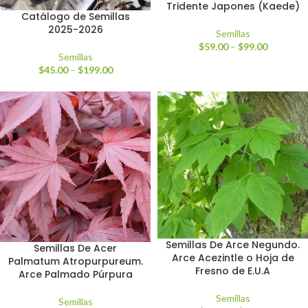
Tridente Japones (Kaede)
Catálogo de Semillas
2025-2026
Semillas
$
59.00
–
$
99.00
Semillas
$
45.00
–
$
199.00
Semillas De Arce Negundo.
Semillas De Acer
Arce Acezintle o Hoja de
Palmatum Atropurpureum.
Fresno de E.U.A
Arce Palmado Púrpura
Semillas
Semillas