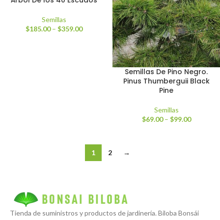
Árbol De los 40 Escudos
Semillas
$
185.00
–
$
359.00
Semillas De Pino Negro.
Pinus Thumberguii Black
Pine
Semillas
$
69.00
–
$
99.00
1
2
→
Tienda de suministros y productos de jardinería. Biloba Bonsái