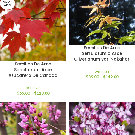
AGOT
ADO
Semillas De Arce
Serrulatum o Arce
Oliverianum var. Nakahari
Semillas De Arce
Saccharum. Arce
Semillas
Azucarero De Cánada
$
89.00
–
$
149.00
Semillas
$
69.00
–
$
118.00