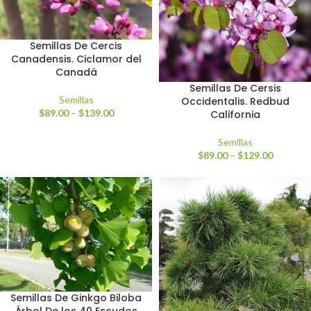
Semillas De Cercis
Canadensis. Ciclamor del
Canadá
Semillas De Cersis
Semillas
Occidentalis. Redbud
$
89.00
–
$
139.00
California
Semillas
$
89.00
–
$
129.00
Semillas De Ginkgo Biloba