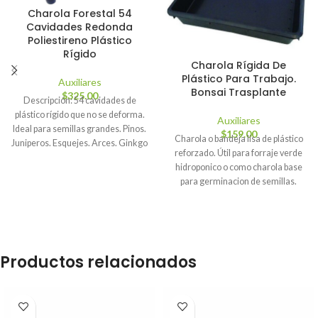
Charola Forestal 54
Cavidades Redonda
Poliestireno Plástico
Rígido
Charola Rígida De
Plástico Para Trabajo.
Auxiliares
Bonsai Trasplante
$
325.00
Descripción: 54 cavidades de
plástico rígido que no se deforma.
Auxiliares
Ideal para semillas grandes. Pinos.
$
159.00
Charola o bandeja lisa de plástico
Juniperos. Esquejes. Arces. Ginkgo
reforzado. Útil para forraje verde
Biloba,
hidroponico o como charola base
para germinacion de semillas.
Fabricado en plástico reciclado, o
virgen de primera calidad.
Productos relacionados