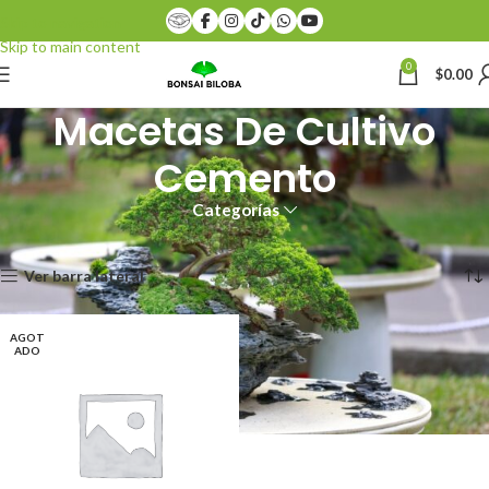
Skip to navigation
Skip to main content
0
$
0.00
Macetas De Cultivo
Cemento
Categorías
Inicio
Macetas De Cultivo Cemento
Mostrando el único resultado
Ver barra lateral
AGOT
ADO