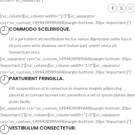
offset=”vc_hidden-xs”]
[/vc_column][vc_column width=”1/3″][vc_separator
css=”.vc_custom_1494428989644{margin-bottom: 30px !important;}”]
COMMODO SCELERISQUE.
Ut a parturient ad vestibulum lectus varius dignistami sarim fusce
mi pos uere ante vivamus vesti bulum part urient sed a sit
fermentum eros.
[vc_separator css=”.vc_custom_1494428989644{margin-bottom: 30px
!important;}”][/vc_column][vc_column width=”1/3″][vc_separator
css=”.vc_custom_1494428989644{margin-bottom: 30px !important;}”]
PARTURIENT FRINGILLA.
Elit suspendisse ut in senectus in vivamus magnis adipiscing
placerat accumsan laoreet nec penatibus a vel ut ipsum platea diam
proin facilis.
[vc_separator css=”.vc_custom_1494428989644{margin-bottom: 30px
!important;}”][/vc_column][vc_column width=”1/3″][vc_separator
css=”.vc_custom_1494428989644{margin-bottom: 30px !important;}”]
VESTIBULUM CONSECTETUR.