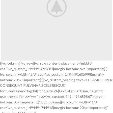
[/vc_column][/vc_row][vc_row content_placement=”middle”
css=”.vc_custom_1494491695681{margin-bottom: 6vh !important;}”]
[vc_column width=”2/3″ css=”.vc_custom_1494491605998{margin-
bottom: 20px !important;}”][vc_custom_heading text=”ULLAMCORPER
CONSEQUAT PULVINAR SCELERISQUE”
font_container=”tag:h4|font_size:24|text_align:left|line_height:1″
use_theme_fonts=”yes” css=”.vc_custom_1494491689867{margin-
bottom: 0px !important;}”][/vc_column][vc_column width=”1/3″
css=”.vc_custom_1494491744916{margin-bottom: 20px !important;}”