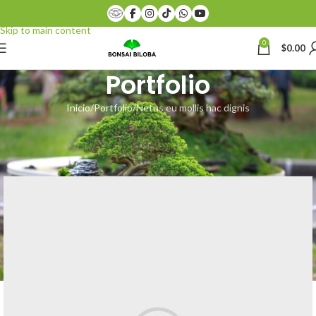
Skip to navigation
Skip to main content
0
$
0.00
Portfolio
Inicio
Portfolio
Netus eu mollis hac dignis
[vc_row css_animation=”fadeIn”
css=”.vc_custom_1481481162117{margin-bottom: 6vh !important;}”]
[vc_column]