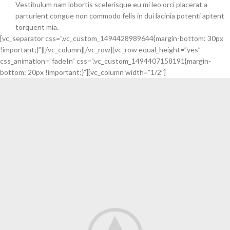
Vestibulum nam lobortis scelerisque eu mi leo orci placerat a
parturient congue non commodo felis in dui lacinia potenti aptent
torquent mia.
[vc_separator css=”.vc_custom_1494428989644{margin-bottom: 30px
!important;}”][/vc_column][/vc_row][vc_row equal_height=”yes”
css_animation=”fadeIn” css=”.vc_custom_1494407158191{margin-
bottom: 20px !important;}”][vc_column width=”1/2″]