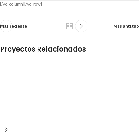
[/vc_column][/vc_row]
Mas reciente
Mas antiguo
Proyectos Relacionados
Netus eu mollis hac dignis
Furniture