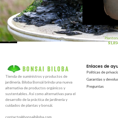
$
1,899.00
Arce Real, Arce de
Picea Pungens G
Noruega, Acer Platanoides
$
299.00
1.2 lt
Planton
$
1,85
Enlaces de ay
Políticas de privac
Tienda de suministros y productos de
Garantias y devolu
jardinería. Biloba Bonsái brinda una nueva
Preguntas
alternativa de productos orgánicos y
sustentables. Así como alternativas para el
desarrollo de la práctica de jardinería y
cuidados de plantas y bonsái.
contacto@bonsaibiloba.com