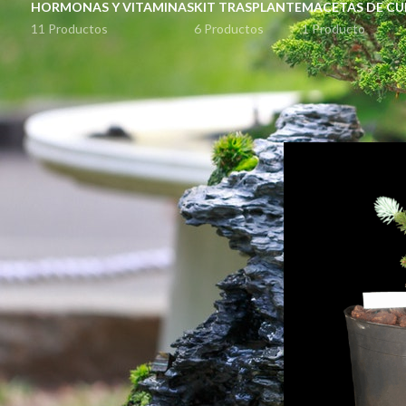
HORMONAS Y VITAMINAS
KIT TRASPLANTE
MACETAS DE CU
11 Productos
6 Productos
1 Producto
STOCK STATUS
Inicio
Productos etiq
En oferta
En stock
TOP RATED PRODUCTS
Musgo Sphagnum
Comprimido, Excelente
Calidad. Fibra Larga.150 Gr
$
385.00
Ginkgo Biloba Mariken.
Cultivar