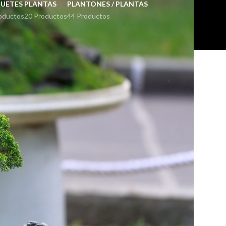
UETES
PLANTAS
PLANTONES / PLANTAS
oductos
20 Productos
44 Productos
18
24