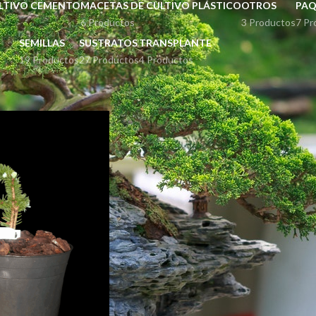
LTIVO CEMENTO
MACETAS DE CULTIVO PLÁSTICO
OTROS
PAQ
6 Productos
3 Productos
7 Pr
SEMILLAS
SUSTRATOS
TRANSPLANTE
19 Productos
27 Productos
4 Productos
uetados “Abeto”
Mostrar
9
12