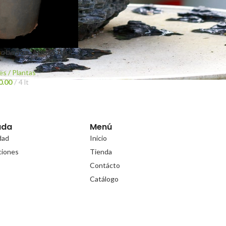
lobosas, Abeto Azul
es / Plantas
0.00
4 lt
uda
Menú
idad
Inicio
ciones
Tienda
Contácto
Catálogo