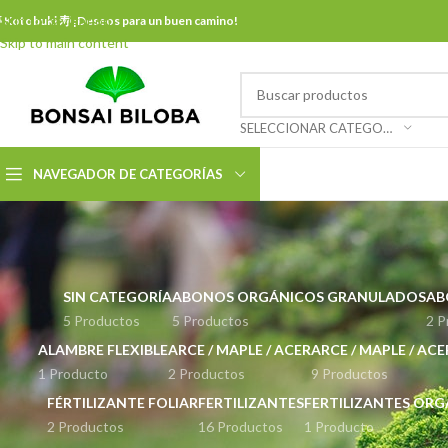
Skip to navigation
 Kotobuki 寿 ¡Deseos para un buen camino!
Skip to main content
SELECCIONAR CATEGORÍA
NAVEGADOR DE CATEGORÍAS
SIN CATEGORÍA
ABONOS ORGÁNICOS GRANULADOS
AB
5 Productos
5 Productos
2 P
ALAMBRE FLEXIBLE
ARCE / MAPLE / ACER
ARCE / MAPLE / AC
1 Producto
2 Productos
9 Productos
FÉRTILIZANTE FOLIAR
FERTILIZANTES
FERTILIZANTES OR
2 Productos
16 Productos
1 Producto