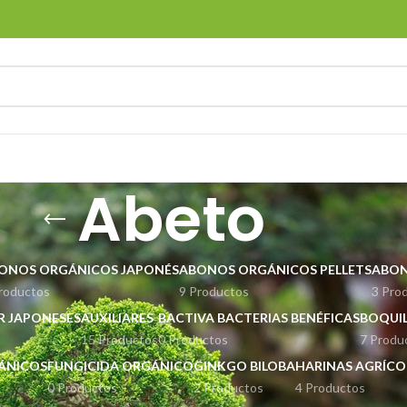
Abeto
ONOS ORGÁNICOS JAPONÉS
ABONOS ORGÁNICOS PELLETS
ABON
roductos
9 Productos
3 Pro
ER JAPONESES
AUXILIARES
BACTIVA BACTERIAS BENÉFICAS
BOQUIL
15 Productos
0 Productos
7 Produ
GÁNICOS
FUNGICIDA ORGÁNICO
GINKGO BILOBA
HARINAS AGRÍCO
0 Productos
2 Productos
4 Productos