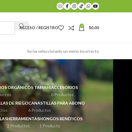
0
ACCESO / REGISTRO
$
0.00
Se ha seleccionado un menú incorrecto
OS ORGÁNICOS TAMAHI
ACCESORIOS
ductos
0 Productos
LAS DE RIEGO
CANASTILLAS PARA ABONO
ctos
6 Productos
LAS
HERRAMIENTAS
HONGOS BENÉFICOS
2 Productos
1 Producto