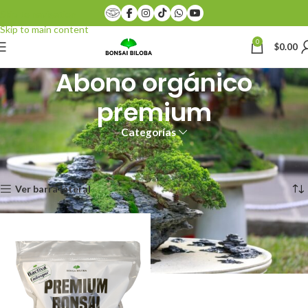
Skip to navigation
Skip to main content
0
$
0.00
Abono orgánico
premium
Categorías
Inicio
Productos etiquetados “Abono orgánico premium”
Mostrando el único resultado
Ver barra lateral