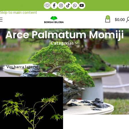
Skip to navigation
Skip to main content
0
$
0.00
Arce Palmatum Momiji
Categorías
Inicio
Productos etiquetados “Arce Palmatum Momiji”
Mostrando el único resultado
Ver barra lateral