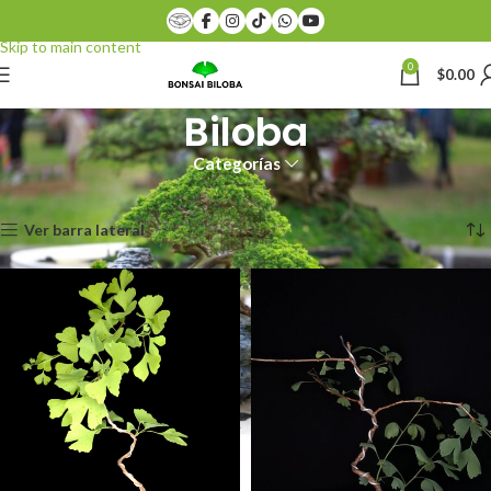
Skip to navigation
Skip to main content
0
$
0.00
Biloba
Categorías
Inicio
Productos etiquetados “Biloba”
Mostrando todos los 3 resultados
Ver barra lateral