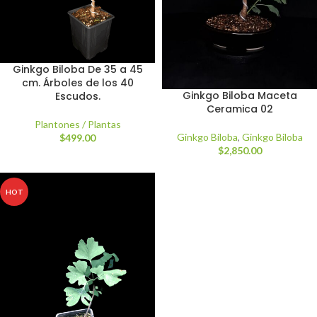
Ginkgo Biloba De 35 a 45
cm. Árboles de los 40
Ginkgo Biloba Maceta
Escudos.
Ceramica 02
Plantones / Plantas
Ginkgo Biloba
,
Ginkgo Biloba
$
499.00
$
2,850.00
HOT