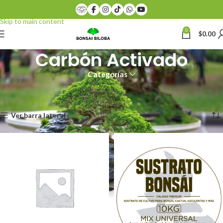
Skip to navigation
Skip to main content
0
$
0.00
Carbón Activado
Categorías
Inicio
Productos etiquetados “Carbón Activado”
Mostrando todos los 2 resultados
Ver barra lateral