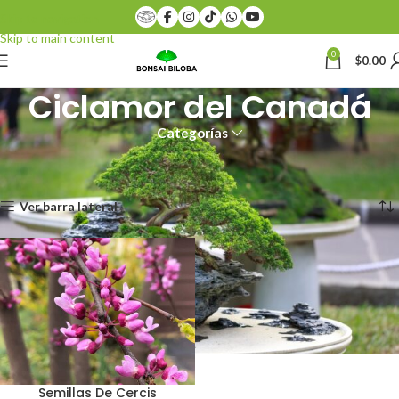
Skip to navigation
Skip to main content
0
$
0.00
Ciclamor del Canadá
Categorías
Inicio
Productos etiquetados “Ciclamor del Canadá”
Mostrando el único resultado
Ver barra lateral
Semillas De Cercis