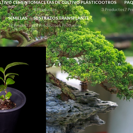
LTIVO CEMENTO
MACETAS DE CULTIVO PLÁSTICO
OTROS
PAQ
6 Productos
3 Productos
7 Pr
SEMILLAS
SUSTRATOS
TRANSPLANTE
19 Productos
27 Productos
4 Productos
quetados “Matcha”
Mostrar
9
12