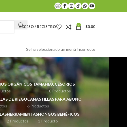
0
ACCESO / REGISTRO
$
0.00
Se ha seleccionado un menú incorrecto
OS ORGÁNICOS TAMAHI
ACCESORIOS
ductos
0 Productos
LAS DE RIEGO
CANASTILLAS PARA ABONO
ctos
6 Productos
LAS
HERRAMIENTAS
HONGOS BENÉFICOS
2 Productos
1 Producto