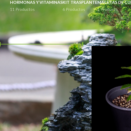
HORMONAS Y VITAMINAS
KIT TRASPLANTE
MACETAS DE CU
11 Productos
6 Productos
1 Producto
FILTER BY PRICE
Inicio
Productos eti
Precio:
$280
—
$290
FILTRAR
STOCK STATUS
En oferta
En stock
TOP RATED PRODUCTS