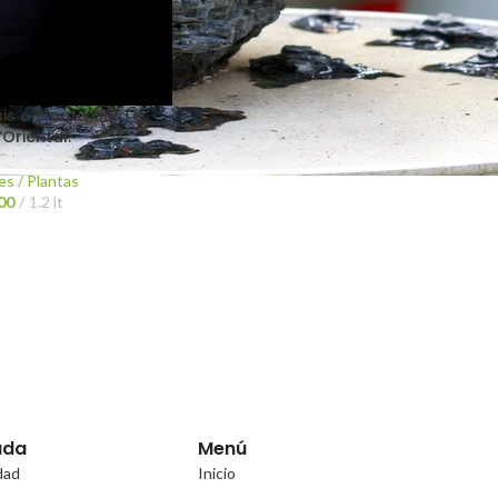
is o Planta del Té
Oriental.
es / Plantas
00
1.2 lt
uda
Menú
idad
Inicio