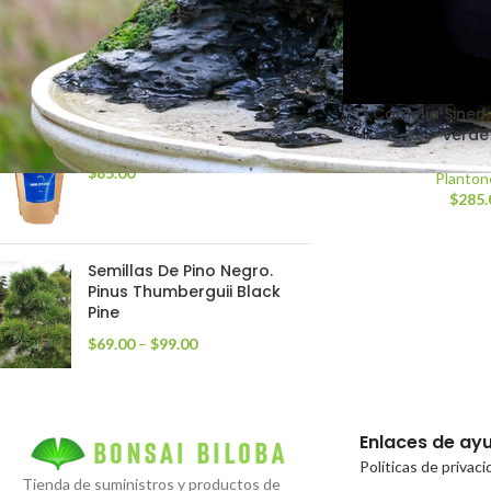
10 Canastillas Pequeñas
Para Abonos Bonsai.
$
119.00
Camelia Sinens
verde 
Harina de pescado 1 Kg
$
85.00
Planton
$
285.
Semillas De Pino Negro.
Pinus Thumberguii Black
Pine
$
69.00
–
$
99.00
Enlaces de ay
Políticas de privac
Tienda de suministros y productos de