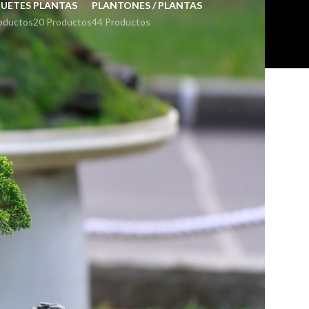
UETES
PLANTAS
PLANTONES / PLANTAS
oductos
20 Productos
44 Productos
18
24