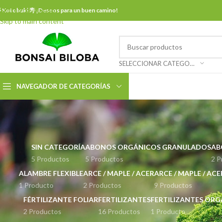
Skip to navigation
 Kotobuki 寿 ¡Deseos para un buen camino!
Skip to main content
SELECCIONAR CATEGORÍA
NAVEGADOR DE CATEGORÍAS
SIN CATEGORÍA
ABONOS ORGÁNICOS GRANULADOS
AB
5 Productos
5 Productos
2 P
ALAMBRE FLEXIBLE
ARCE / MAPLE / ACER
ARCE / MAPLE / AC
1 Producto
2 Productos
9 Productos
FÉRTILIZANTE FOLIAR
FERTILIZANTES
FERTILIZANTES OR
2 Productos
16 Productos
1 Producto