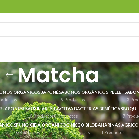
Matcha
ONOS ORGÁNICOS JAPONÉS
ABONOS ORGÁNICOS PELLETS
ABON
roductos
9 Productos
3 Pro
ER JAPONESES
AUXILIARES
BACTIVA BACTERIAS BENÉFICAS
BOQUIL
15 Productos
0 Productos
7 Produ
GÁNICOS
FUNGICIDA ORGÁNICO
GINKGO BILOBA
HARINAS AGRÍCO
0 Productos
2 Productos
4 Productos