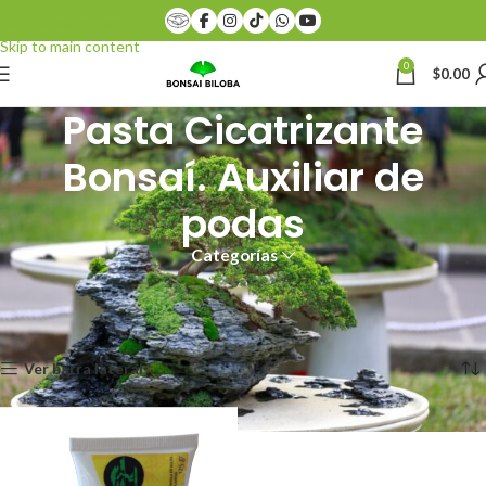
Skip to navigation
Skip to main content
0
$
0.00
Pasta Cicatrizante
Bonsaí. Auxiliar de
podas
Categorías
Inicio
Productos etiquetados “Pasta Cicatrizante Bonsaí. Auxiliar de podas”
Mostrando el único resultado
Ver barra lateral