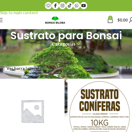
Skip to navigation
Skip to main content
0
$
0.00
Sustrato para Bonsai
Categorías
Inicio
Productos etiquetados “Sustrato para Bonsai”
Mostrando todos los 5 resultados
Ver barra lateral