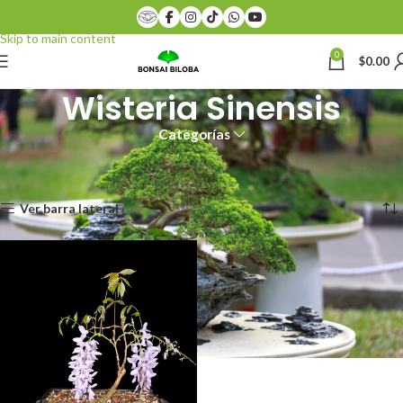
Skip to navigation
Skip to main content
0
$
0.00
Wisteria Sinensis
Categorías
Inicio
Productos etiquetados “Wisteria Sinensis”
Mostrando el único resultado
Ver barra lateral