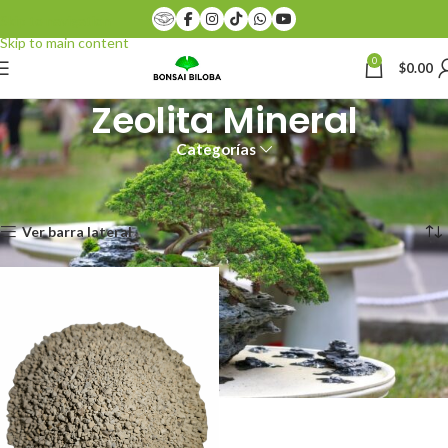
Skip to navigation
Skip to main content
0
$
0.00
Zeolita Mineral
Categorías
Inicio
Productos etiquetados “Zeolita Mineral”
Mostrando el único resultado
Ver barra lateral