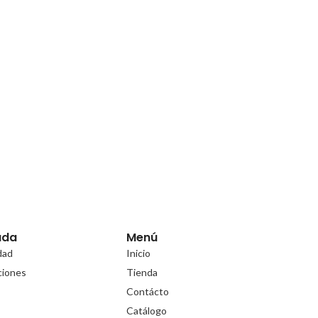
uda
Menú
idad
Inicio
ciones
Tienda
Contácto
Catálogo