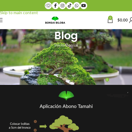
Skip to navigation
Skip to main content
0
$
0.00
Blog
Inicio
Bonsai
BONSAI
Aplicación de Abono Orgánico
Tipo Tamahi
0
admin_bonsai
Activado 9 noviembre, 2025