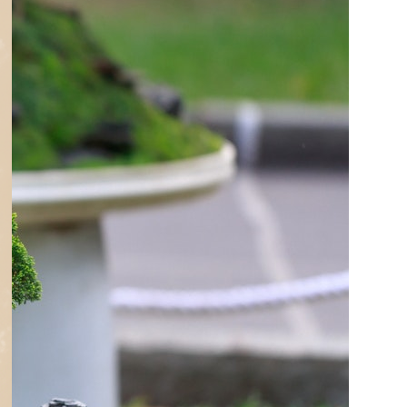
Instrucciones de Semillas
Pasto para Gatos
11 enero, 2026
No hay
comentarios
Recepción de Árboles a
su llegada
11 enero, 2026
No hay
comentarios
APLICACIÓN DE
FERTILIZANTE OSMOCOTE
DE LIBERANCIÓN LENTA
15 noviembre, 2025
No hay
comentarios