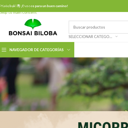
Skip to navigation
 Kotobuki 寿 ¡Deseos para un buen camino!
Skip to main content
SELECCIONAR CATEGORÍA
NAVEGADOR DE CATEGORÍAS
BO
MICORRIZAS: APLICACI
Publicado por
admin_bonsa