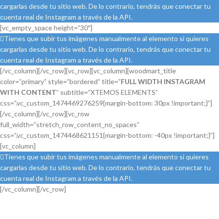
cargarlas desde tu sitio web. De lo contrario, tendrás que conectar tu
cuenta real de Instagram a través de la API.
[vc_empty_space height=”30″]
Tienes que subir tus imágenes manualmente al elemento si quieres
cargarlas desde tu sitio web. De lo contrario, tendrás que conectar tu
cuenta real de Instagram a través de la API.
[/vc_column][/vc_row][vc_row][vc_column][woodmart_title
color=”primary” style=”bordered” title=”
FULL WIDTH INSTAGRAM
WITH CONTENT
” subtitle=”XTEMOS ELEMENTS”
css=”.vc_custom_1474469276259{margin-bottom: 30px !important;}”]
[/vc_column][/vc_row][vc_row
full_width=”stretch_row_content_no_spaces”
css=”.vc_custom_1474468621151{margin-bottom: -40px !important;}”]
[vc_column]
Tienes que subir tus imágenes manualmente al elemento si quieres
cargarlas desde tu sitio web. De lo contrario, tendrás que conectar tu
cuenta real de Instagram a través de la API.
[/vc_column][/vc_row]