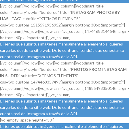
[/vc_column][/vc_row][vc_row][vc_column][woodmart_title
color=”primary” style=”bordered” title=”
INSTAGRAM PHOTOS BY
HASHTAG
” subtitle=”XTEMOS ELEMENTS”
css=”.vc_custom_1515591956952{margin-bottom: 30px !important;}”]
[/vc_column][/vc_row][vc_row css=”.vc_custom_1474468314454{margin-
bottom: 60px !important;}”][vc_column]
Tienes que subir tus imágenes manualmente al elemento si quieres
cargarlas desde tu sitio web. De lo contrario, tendrás que conectar tu
cuenta real de Instagram a través de la API.
[/vc_column][/vc_row][vc_row][vc_column][woodmart_title
color=”primary” style=”bordered” title=”
PHOTOS FROM INSTAGRAM
IN SLIDER
” subtitle=”XTEMOS ELEMENTS”
css=”.vc_custom_1474468357499{margin-bottom: 30px !important;}”]
[/vc_column][/vc_row][vc_row css=”.vc_custom_1488549835014{margin-
bottom: 60px !important;}”][vc_column]
Tienes que subir tus imágenes manualmente al elemento si quieres
cargarlas desde tu sitio web. De lo contrario, tendrás que conectar tu
cuenta real de Instagram a través de la API.
[vc_empty_space height=”30″]
Tienes que subir tus imágenes manualmente al elemento si quieres