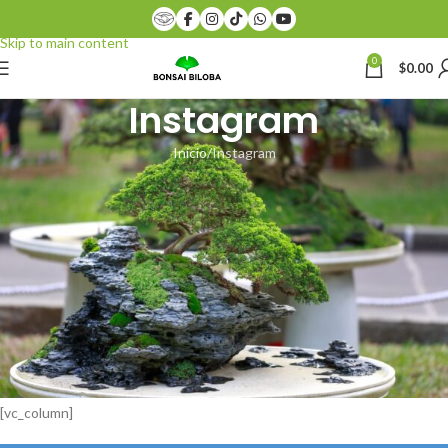
Skip to navigation
Skip to main content
0
$
0.00
Instagram
Inicio
Instagram
[vc_row][vc_column][woodmart_title color=”primary” style=”bordered”
title=”
PHOTOS FROM INSTAGRAM
” subtitle=”XTEMOS ELEMENTS”
css=”.vc_custom_1474469809437{margin-bottom: 30px !important;}”
after_title=”You can see instagram Photos by hashtag on the single
product page also”][vc_column_text
css=”.vc_custom_1499159459969{margin-top: -20px !important;}”]
INSTAGRAM ON THE PRODUCT PAGE
[/vc_column_text][/vc_column][/vc_row][vc_row
css=”.vc_custom_1474467708597{margin-bottom: 60px !important;}”]
[vc_column]