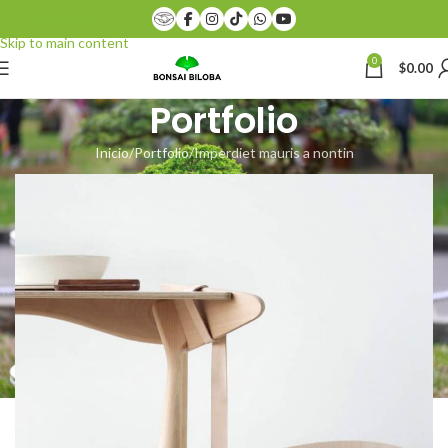
Skip to navigation
Skip to main content
0
$
0.00
Portfolio
Inicio
Portfolio
Imperdiet mauris a nontin