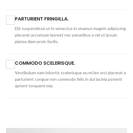
PARTURIENT FRINGILLA.
Elit suspendisse ut in senectus in vivamus magnis adipiscing
placerat accumsan laoreet nec penatibus a vel ut ipsum
platea diam proin facilis.
COMMODO SCELERISQUE.
Vestibulum nam lobortis scelerisque eu mi leo orci placerat a
parturient congue non commodo felis in dui lacinia potenti
aptent torquent mia.