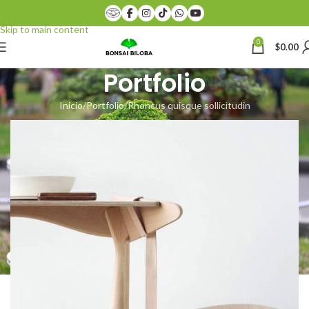
Skip to navigation
Skip to main content
0
$
0.00
Portfolio
Inicio
Portfolio
Rhoncus quisque sollicitudin