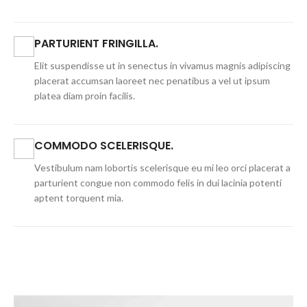
PARTURIENT FRINGILLA.
Elit suspendisse ut in senectus in vivamus magnis adipiscing
placerat accumsan laoreet nec penatibus a vel ut ipsum
platea diam proin facilis.
COMMODO SCELERISQUE.
Vestibulum nam lobortis scelerisque eu mi leo orci placerat a
parturient congue non commodo felis in dui lacinia potenti
aptent torquent mia.