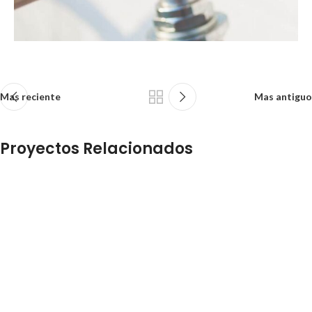
Mas reciente
Mas antiguo
Proyectos Relacionados
Et vestibulum quis a suspendisse
Decor