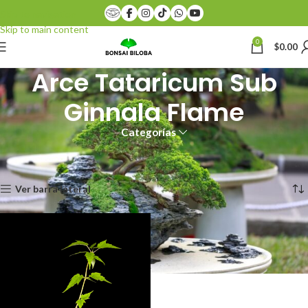
Skip to navigation
Skip to main content
0
$
0.00
Arce Tataricum Sub
Ginnala Flame
Categorías
Inicio
Productos etiquetados “Arce Tataricum Sub Ginnala Flame”
Mostrando el único resultado
Ver barra lateral