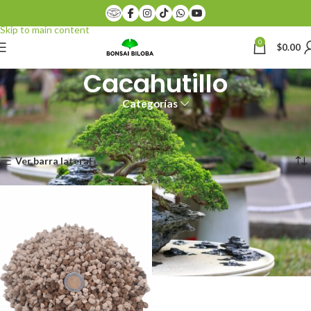
Skip to navigation
Skip to main content
0
$
0.00
Cacahutillo
Categorías
Inicio
Productos etiquetados “Cacahutillo”
Mostrando el único resultado
Ver barra lateral