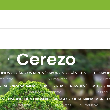
Cerezo
ONOS ORGÁNICOS JAPONÉS
ABONOS ORGÁNICOS PELLETS
ABON
roductos
9 Productos
3 Pro
ER JAPONESES
AUXILIARES
BACTIVA BACTERIAS BENÉFICAS
BOQUIL
15 Productos
0 Productos
7 Produ
GÁNICOS
FUNGICIDA ORGÁNICO
GINKGO BILOBA
HARINAS AGRÍCO
0 Productos
2 Productos
4 Productos