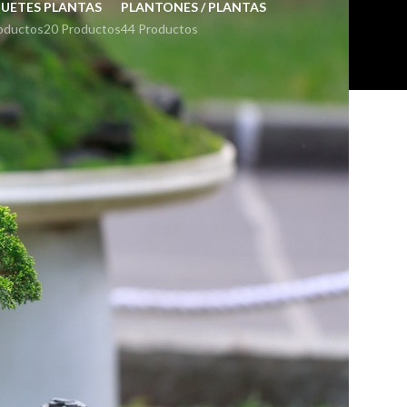
UETES
PLANTAS
PLANTONES / PLANTAS
oductos
20 Productos
44 Productos
18
24