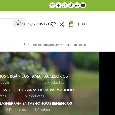
0
ACCESO / REGISTRO
$
0.00
Se ha seleccionado un menú incorrecto
OS ORGÁNICOS TAMAHI
ACCESORIOS
ductos
0 Productos
LAS DE RIEGO
CANASTILLAS PARA ABONO
ctos
6 Productos
LAS
HERRAMIENTAS
HONGOS BENÉFICOS
2 Productos
1 Producto