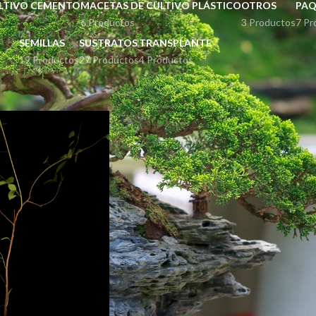
LTIVO CEMENTO
MACETAS DE CULTIVO PLÁSTICO
OTROS
PAQ
6 Productos
3 Productos
7 Pr
SEMILLAS
SUSTRATOS
TRANSPLANTE
19 Productos
27 Productos
4 Productos
uetados “Cerezo”
Mostrar
9
12