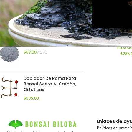
Fertilizante Osmocote De
Liberación Lenta N-14 P-14
K-14
$
235.00
–
$
2,250.00
1.2 lt
Prunus Pseud
C
Agrolita (Perlita) 5 lt.
Planton
$
89.00
5 lt.
$
285.
Doblador De Rama Para
Bonsai Acero Al Carbón,
Ortoticas
$
335.00
Enlaces de ay
Políticas de privac