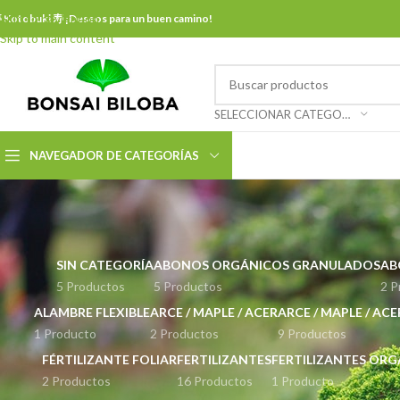
Skip to navigation
 Kotobuki 寿 ¡Deseos para un buen camino!
Skip to main content
SELECCIONAR CATEGORÍA
NAVEGADOR DE CATEGORÍAS
SIN CATEGORÍA
ABONOS ORGÁNICOS GRANULADOS
AB
5 Productos
5 Productos
2 P
ALAMBRE FLEXIBLE
ARCE / MAPLE / ACER
ARCE / MAPLE / AC
1 Producto
2 Productos
9 Productos
FÉRTILIZANTE FOLIAR
FERTILIZANTES
FERTILIZANTES OR
2 Productos
16 Productos
1 Producto