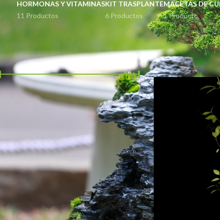
HORMONAS Y VITAMINAS
KIT TRASPLANTE
MACETAS DE CU
11 Productos
6 Productos
1 Producto
FILTER BY PRICE
Inicio
Productos etiq
Precio:
$280
—
$290
FILTRAR
STOCK STATUS
En oferta
En stock
TOP RATED PRODUCTS