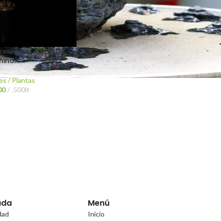
oserasus, Cerezo
hino.
es / Plantas
00
.500lt
uda
Menú
idad
Inicio