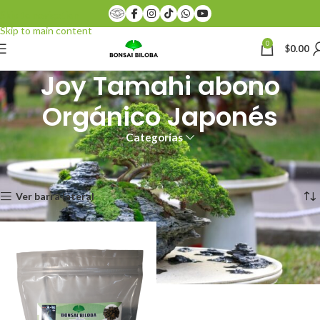
Skip to navigation
Skip to main content
0
$
0.00
Joy Tamahi abono
Orgánico Japonés
Categorías
Inicio
Productos etiquetados “Joy Tamahi abono Orgánico Japonés”
Mostrando el único resultado
Ver barra lateral