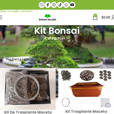
Skip to navigation
Skip to main content
0
$
0.00
Kit Bonsai
Categorías
Inicio
Productos etiquetados “Kit Bonsai”
Mostrando todos los 5 resultados
Ver barra lateral
Kit Trasplante Maceta
Kit De Trasplante Maceta