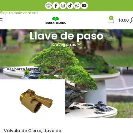
Skip to navigation
Skip to main content
0
$
0.00
Llave de paso
Categorías
Inicio
Productos etiquetados “Llave de paso”
Mostrando el único resultado
Ver barra lateral
Válvula de Cierre, Llave de