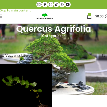
Skip to navigation
Skip to main content
0
$
0.00
Quercus Agrifolia
Categorías
Inicio
Productos etiquetados “Quercus Agrifolia”
Mostrando el único resultado
Ver barra lateral