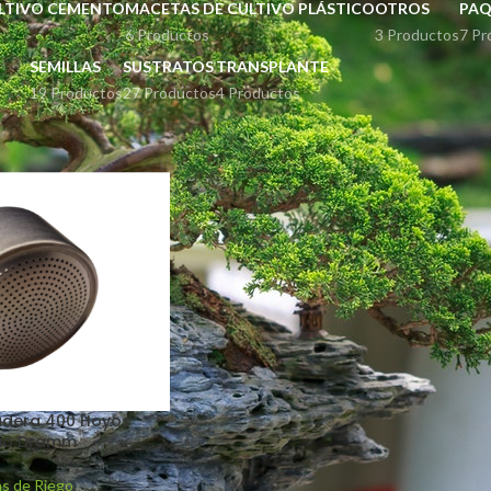
LTIVO CEMENTO
MACETAS DE CULTIVO PLÁSTICO
OTROS
PAQ
6 Productos
3 Productos
7 Pr
SEMILLAS
SUSTRATOS
TRANSPLANTE
19 Productos
27 Productos
4 Productos
uetados “regaderas de aluminio”
Mostrar
9
12
adera 400 Hoyos
nio Dramm
as de Riego