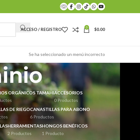
0
ACCESO / REGISTRO
$
0.00
Se ha seleccionado un menú incorrecto
inio
OS ORGÁNICOS TAMAHI
ACCESORIOS
ductos
0 Productos
LAS DE RIEGO
CANASTILLAS PARA ABONO
ctos
6 Productos
LAS
HERRAMIENTAS
HONGOS BENÉFICOS
2 Productos
1 Producto