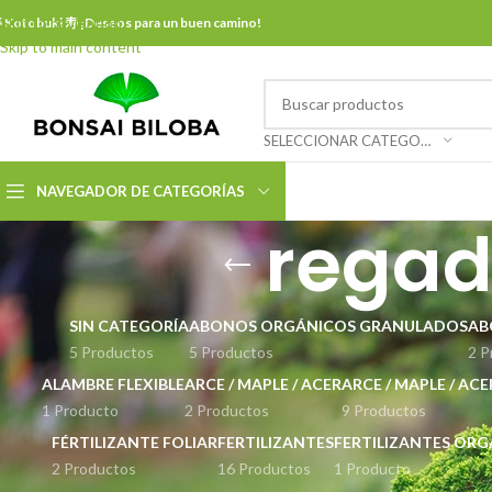
Skip to navigation
 Kotobuki 寿 ¡Deseos para un buen camino!
Skip to main content
SELECCIONAR CATEGORÍA
NAVEGADOR DE CATEGORÍAS
regad
SIN CATEGORÍA
ABONOS ORGÁNICOS GRANULADOS
AB
5 Productos
5 Productos
2 P
ALAMBRE FLEXIBLE
ARCE / MAPLE / ACER
ARCE / MAPLE / AC
1 Producto
2 Productos
9 Productos
FÉRTILIZANTE FOLIAR
FERTILIZANTES
FERTILIZANTES OR
2 Productos
16 Productos
1 Producto