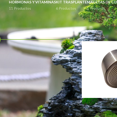
HORMONAS Y VITAMINAS
KIT TRASPLANTE
MACETAS DE CU
11 Productos
6 Productos
1 Producto
FILTER BY PRICE
Inicio
Productos etiq
Precio:
$690
—
$700
FILTRAR
STOCK STATUS
En oferta
En stock
Boquilla Reg
Alumi
TOP RATED PRODUCTS
Boquill