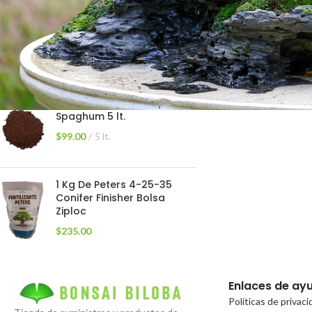
$
6
Radix 1500 ácido Indol 3
Butirico 100 gr
$
199.00
PEAT MOSS Turba de
Spaghum 5 lt.
$
99.00
5 lt.
1 Kg De Peters 4-25-35
Conifer Finisher Bolsa
Ziploc
$
235.00
Enlaces de ay
Políticas de privac