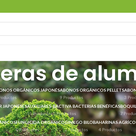
eras de alum
ONOS ORGÁNICOS JAPONÉS
ABONOS ORGÁNICOS PELLETS
ABON
roductos
9 Productos
3 Pro
ER JAPONESES
AUXILIARES
BACTIVA BACTERIAS BENÉFICAS
BOQUIL
15 Productos
0 Productos
7 Produ
GÁNICOS
FUNGICIDA ORGÁNICO
GINKGO BILOBA
HARINAS AGRÍCO
0 Productos
2 Productos
4 Productos