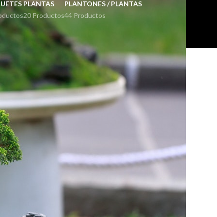
UETES
PLANTAS
PLANTONES / PLANTAS
oductos
20 Productos
44 Productos
18
24