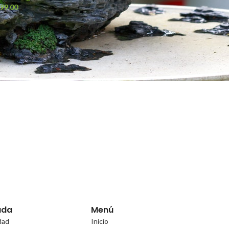
99.00
uda
Menú
idad
Inicio