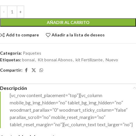
AÑADIR AL CARRITO
Add to compare
Añadir a la lista de deseos
Categoría:
Paquetes
Etiquetas:
bonsai
,
Kit bonsai Abonos
,
kit Fertilizante
,
Nuevo
Compartir:
Descripción
[vc_row content_placement=”top”][vc_column
mobile_bg_img_hidden=”no” tablet_bg_img_hidden=”no”
woodmart_parallax=”0″ woodmart_sticky_column=”false”
parallax_scroll=”no” mobile_reset_margin=”no”
tablet_reset_margin=”no”][vc_column_text text_larger=”no”]