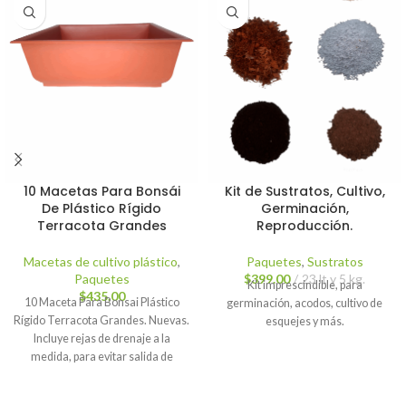
10 Macetas Para Bonsái
Kit de Sustratos, Cultivo,
De Plástico Rígido
Germinación,
Terracota Grandes
Reproducción.
Macetas de cultivo plástico
,
Paquetes
,
Sustratos
Paquetes
$
399.00
23 lt y 5 kg.
Kit imprescindible, para
$
435.00
10 Maceta Para Bonsai Plástico
germinación, acodos, cultivo de
Rígido Terracota Grandes. Nuevas.
esquejes y más.
Incluye rejas de drenaje a la
medida, para evitar salida de