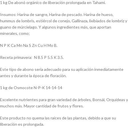
1 kg De abonó orgánico de liberación prolongada en Tahami.
Insumos: Harina de sangre, Harina de pescado. Harina de hueso,
hummus de lombris, estiércol de conejo, Gallinaza, lixibiados de lombriz y
guano de múrcielago. Y algunos ingredientes más, que aportan
minerales, como;
N P K Ca Mn Na S Zn Cu H Mo B.
Receta primavera: N 8.5 P 5.5 K 3.5.
Este tipo de abono sería adecuado para su aplicación inmediatamente
antes y durante la época de floración.
1 kg de Osmocote N-P-K 14-14-14
Excelente nutrientes para gran variedad de árboles, Bonsái, Orquídeas y
muchos más. Mayor cantidad de frutos y flores.
Este producto no quema las raíces de las plantas, debido a que su
liberación es prolongada.