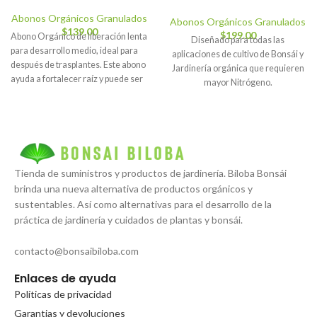
Abonos Orgánicos Granulados
Abonos Orgánicos Granulados
$
139.00
$
199.00
Abono Orgánico de liberación lenta
Diseñado para todas las
para desarrollo medio, ideal para
aplicaciones de cultivo de Bonsái y
después de trasplantes. Este abono
Jardinería orgánica que requieren
ayuda a fortalecer raíz y puede ser
mayor Nitrógeno.
usado en las temporadas bajas y
altas de abonado.
Tienda de suministros y productos de jardinería. Biloba Bonsái
brinda una nueva alternativa de productos orgánicos y
sustentables. Así como alternativas para el desarrollo de la
práctica de jardinería y cuidados de plantas y bonsái.
contacto@bonsaibiloba.com
Enlaces de ayuda
Políticas de privacidad
Garantias y devoluciones