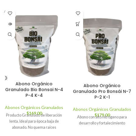
AGOT
ADO
Abono Orgánico
Abono Orgánico
Granulado Bio Bonsai N-4
Granulado Pro Bonsái N-7
P-4 K-4
P-2 K-1
Abonos Orgánicos Granulados
Abonos Orgánicos Granulados
$
169.00
$
179.00
Producto Granulado de liberación
Abono con alto nitrógeno para
lenta. Ideal para época baja de
desarrollo y fortalecimiento
abonado. No quema raíces