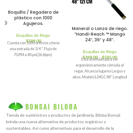
Boquilla / Regadera de
plástico con 1000
Agujeros.
Maneral o Lanza de riego.
“Handi-Reach ™ Mango
Boquillas de Riego
24″, 36″ y 48”.
$
599.00
Cuenta con 1000 orificios y tiene
una entrada de 3/4 “. Flujo de
Boquillas de Riego
7GPM a 40 psi(26.6lpm)
$
399.00
–
$
585.00
Está diseñado para ser
ergonómicamente cómoda al
regar. Alcanza lugares Largos y
altos. Modelo124GC48'' Longitud
24", 36" y 48" Diámetro de la
conexión 3/4'' FHT x 3/4''
MHTMaterialTubo extruido de
aluminio, conexión latón y mango
cómodo.
Tienda de suministros y productos de jardinería. Biloba Bonsái
brinda una nueva alternativa de productos orgánicos y
sustentables. Así como alternativas para el desarrollo de la