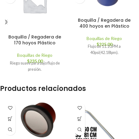
Boquilla / Regadera de
400 hoyos en Plástico
Boquilla / Regadera de
Boquillas de Riego
170 hoyos Plástico
$
325.00
Flujo de 11.1GPM a
40psi(42.18lpm).
Boquillas de Riego
$
235.00
Riego suave para bajo flujo de
presión.
Productos relacionados