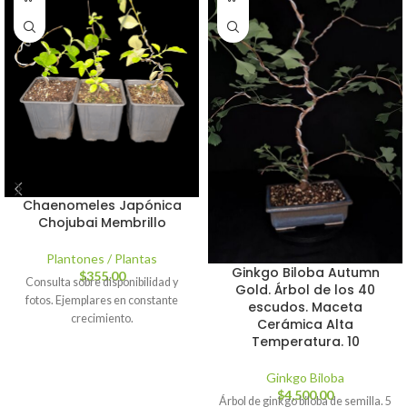
Chaenomeles Japónica
Chojubai Membrillo
Plantones / Plantas
Ginkgo Biloba Autumn
$
355.00
Consulta sobre disponibilidad y
Gold. Árbol de los 40
fotos. Ejemplares en constante
escudos. Maceta
crecimiento.
Cerámica Alta
Temperatura. 10
Ginkgo Biloba
$
4,500.00
Árbol de ginkgo biloba de semilla. 5