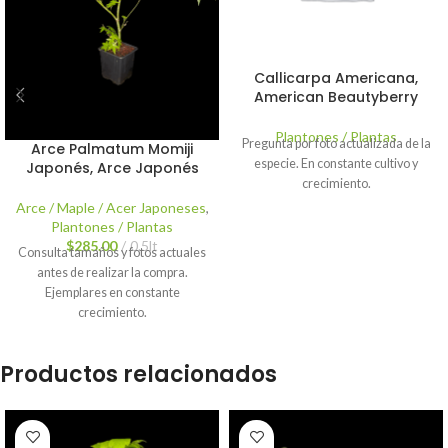
Callicarpa Americana,
American Beautyberry
Plantones / Plantas
Pregunta por foto actualizada de la
Arce Palmatum Momiji
especie. En constante cultivo y
Japonés, Arce Japonés
crecimiento.
Arce / Maple / Acer Japoneses
,
Plantones / Plantas
$
285.00
0.5lt
Consulta tamaños y fotos actuales
antes de realizar la compra.
Ejemplares en constante
crecimiento.
Productos relacionados