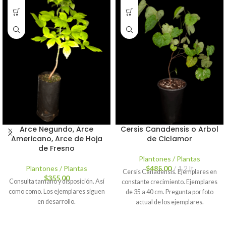
Arce Negundo, Arce
Cersis Canadensis o Arbol
Americano, Arce de Hoja
de Ciclamor
de Fresno
Plantones / Plantas
Plantones / Plantas
$
485.00
1.2 lt
Cersis Canadensis. Ejemplares en
$
355.00
Consulta tamaño y disposición. Así
constante crecimiento. Ejemplares
como como. Los ejemplares siguen
de 35 a 40 cm. Pregunta por foto
en desarrollo.
actual de los ejemplares.